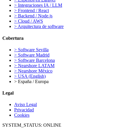
>
Integraciones IA / LLM
>
Frontend / React
>
Backend / Node.js
>
Cloud / AWS
>
Arquitectura de software
Cobertura
>
Software Sevilla
>
Software Madrid
>
Software Barcelona
>
Nearshore LATAM
>
Nearshore México
>
USA (English)
>
España / Europa
Legal
Aviso Legal
Privacidad
Cookies
SYSTEM_STATUS:
ONLINE