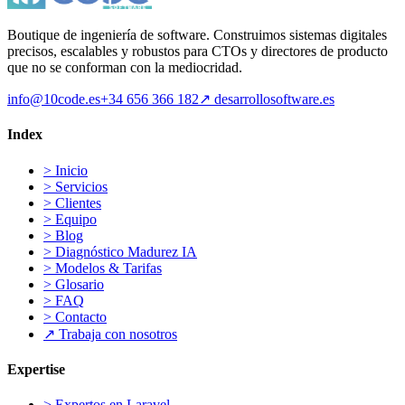
Boutique de ingeniería de software. Construimos sistemas digitales
precisos, escalables y robustos para CTOs y directores de producto
que no se conforman con la mediocridad.
info@10code.es
+34 656 366 182
↗
desarrollosoftware.es
Index
>
Inicio
>
Servicios
>
Clientes
>
Equipo
>
Blog
>
Diagnóstico Madurez IA
>
Modelos & Tarifas
>
Glosario
>
FAQ
>
Contacto
↗
Trabaja con nosotros
Expertise
>
Expertos en Laravel