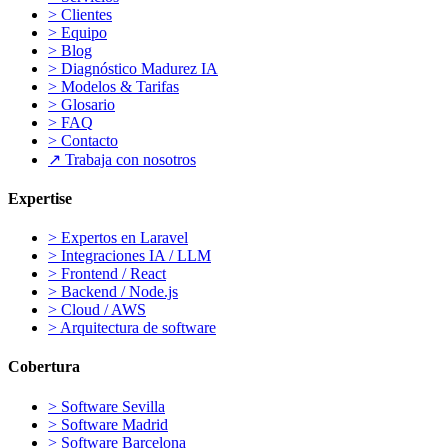
>
Clientes
>
Equipo
>
Blog
>
Diagnóstico Madurez IA
>
Modelos & Tarifas
>
Glosario
>
FAQ
>
Contacto
↗
Trabaja con nosotros
Expertise
>
Expertos en Laravel
>
Integraciones IA / LLM
>
Frontend / React
>
Backend / Node.js
>
Cloud / AWS
>
Arquitectura de software
Cobertura
>
Software Sevilla
>
Software Madrid
>
Software Barcelona