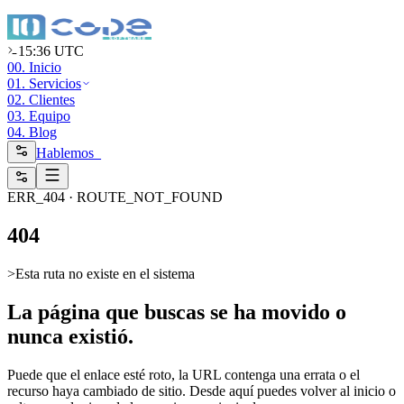
15:36 UTC
00. Inicio
01. Servicios
02. Clientes
03. Equipo
04. Blog
Hablemos_
ERR_404 · ROUTE_NOT_FOUND
4
0
4
>
Esta ruta no existe en el sistema
La página que buscas se ha movido o
nunca existió.
Puede que el enlace esté roto, la URL contenga una errata o el
recurso haya cambiado de sitio. Desde aquí puedes volver al inicio o