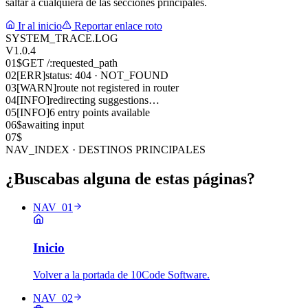
saltar a cualquiera de las secciones principales.
Ir al inicio
Reportar enlace roto
SYSTEM_TRACE.LOG
V1.0.4
01
$
GET /:requested_path
02
[ERR]
status: 404 · NOT_FOUND
03
[WARN]
route not registered in router
04
[INFO]
redirecting suggestions…
05
[INFO]
6 entry points available
06
$
awaiting input
07
$
NAV_INDEX · DESTINOS PRINCIPALES
¿Buscabas alguna de estas páginas?
NAV_01
Inicio
Volver a la portada de 10Code Software.
NAV_02