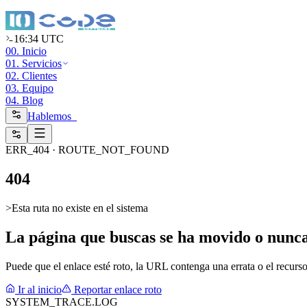
16:34 UTC
00. Inicio
01. Servicios
02. Clientes
03. Equipo
04. Blog
Hablemos_
ERR_404 · ROUTE_NOT_FOUND
4
0
4
>
Esta ruta no existe en el sistema
La página que buscas se ha movido o nunca 
Puede que el enlace esté roto, la URL contenga una errata o el recurso
Ir al inicio
Reportar enlace roto
SYSTEM_TRACE.LOG