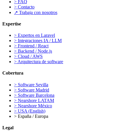
>
FAQ
>
Contacto
↗
Trabaja con nosotros
Expertise
>
Expertos en Laravel
>
Integraciones IA / LLM
>
Frontend / React
>
Backend / Node.js
>
Cloud / AWS
>
Arquitectura de software
Cobertura
>
Software Sevilla
>
Software Madrid
>
Software Barcelona
>
Nearshore LATAM
>
Nearshore México
>
USA (English)
>
España / Europa
Legal