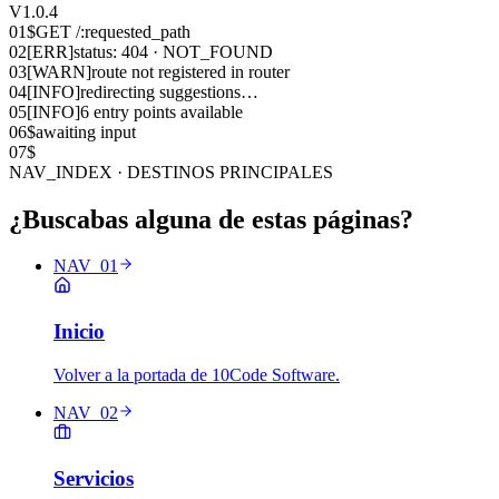
V1.0.4
01
$
GET /:requested_path
02
[ERR]
status: 404 · NOT_FOUND
03
[WARN]
route not registered in router
04
[INFO]
redirecting suggestions…
05
[INFO]
6 entry points available
06
$
awaiting input
07
$
NAV_INDEX · DESTINOS PRINCIPALES
¿Buscabas alguna de estas páginas?
NAV_01
Inicio
Volver a la portada de 10Code Software.
NAV_02
Servicios