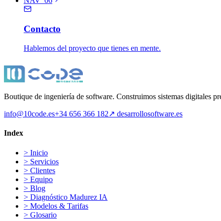
NAV_06
Contacto
Hablemos del proyecto que tienes en mente.
Boutique de ingeniería de software. Construimos sistemas digitales p
info@10code.es
+34 656 366 182
↗
desarrollosoftware.es
Index
>
Inicio
>
Servicios
>
Clientes
>
Equipo
>
Blog
>
Diagnóstico Madurez IA
>
Modelos & Tarifas
>
Glosario