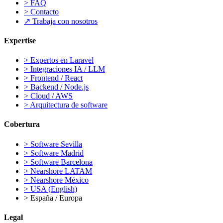
>
FAQ
>
Contacto
↗
Trabaja con nosotros
Expertise
>
Expertos en Laravel
>
Integraciones IA / LLM
>
Frontend / React
>
Backend / Node.js
>
Cloud / AWS
>
Arquitectura de software
Cobertura
>
Software Sevilla
>
Software Madrid
>
Software Barcelona
>
Nearshore LATAM
>
Nearshore México
>
USA (English)
>
España / Europa
Legal