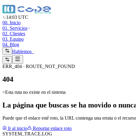
14:03 UTC
00. Inicio
01. Servicios
02. Clientes
03. Equipo
04. Blog
Hablemos_
ERR_404 · ROUTE_NOT_FOUND
4
0
4
>
Esta ruta no existe en el sistema
La página que buscas se ha movido o nunca 
Puede que el enlace esté roto, la URL contenga una errata o el recurso
Ir al inicio
Reportar enlace roto
SYSTEM_TRACE.LOG