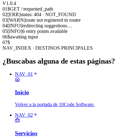
V1.0.4
01
$
GET /:requested_path
02
[ERR]
status: 404 · NOT_FOUND
03
[WARN]
route not registered in router
04
[INFO]
redirecting suggestions…
05
[INFO]
6 entry points available
06
$
awaiting input
07
$
NAV_INDEX · DESTINOS PRINCIPALES
¿Buscabas alguna de estas páginas?
NAV_01
Inicio
Volver a la portada de 10Code Software.
NAV_02
Servicios