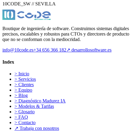
10CODE_SW // SEVILLA
Boutique de ingeniería de software. Construimos sistemas digitales
precisos, escalables y robustos para CTOs y directores de producto
que no se conforman con la mediocridad.
info@10code.es
+34 656 366 182
↗
desarrollosoftware.es
Index
>
Inicio
>
Servicios
>
Clientes
>
Equipo
>
Blog
>
Diagnóstico Madurez IA
>
Modelos & Tarifas
>
Glosario
>
FAQ
>
Contacto
↗
Trabaja con nosotros