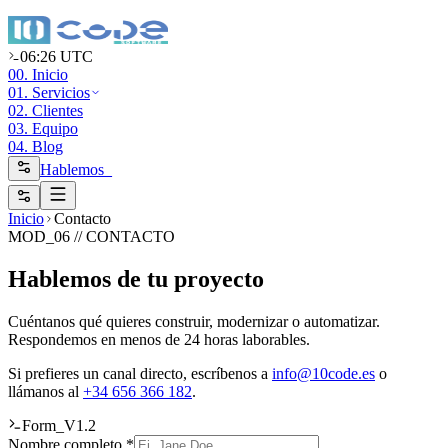
06:26 UTC
00. Inicio
01. Servicios
02. Clientes
03. Equipo
04. Blog
Hablemos_
Inicio
Contacto
MOD_06 // CONTACTO
Hablemos de tu proyecto
Cuéntanos qué quieres construir, modernizar o automatizar.
Respondemos en menos de 24 horas laborables.
Si prefieres un canal directo, escríbenos a
info@10code.es
o
llámanos al
+34 656 366 182
.
Form_V1.2
Nombre completo *