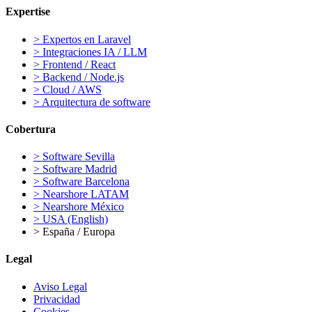
Expertise
>
Expertos en Laravel
>
Integraciones IA / LLM
>
Frontend / React
>
Backend / Node.js
>
Cloud / AWS
>
Arquitectura de software
Cobertura
>
Software Sevilla
>
Software Madrid
>
Software Barcelona
>
Nearshore LATAM
>
Nearshore México
>
USA (English)
>
España / Europa
Legal
Aviso Legal
Privacidad
Cookies