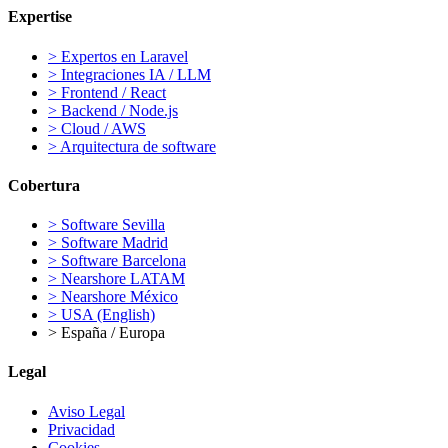
Expertise
>
Expertos en Laravel
>
Integraciones IA / LLM
>
Frontend / React
>
Backend / Node.js
>
Cloud / AWS
>
Arquitectura de software
Cobertura
>
Software Sevilla
>
Software Madrid
>
Software Barcelona
>
Nearshore LATAM
>
Nearshore México
>
USA (English)
>
España / Europa
Legal
Aviso Legal
Privacidad
Cookies