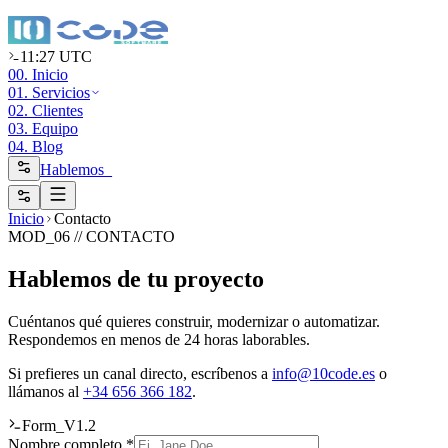
11:27 UTC
00. Inicio
01. Servicios
02. Clientes
03. Equipo
04. Blog
Hablemos_
Inicio
Contacto
MOD_06 // CONTACTO
Hablemos de tu proyecto
Cuéntanos qué quieres construir, modernizar o automatizar.
Respondemos en menos de 24 horas laborables.
Si prefieres un canal directo, escríbenos a
info@10code.es
o
llámanos al
+34 656 366 182
.
Form_V1.2
Nombre completo *