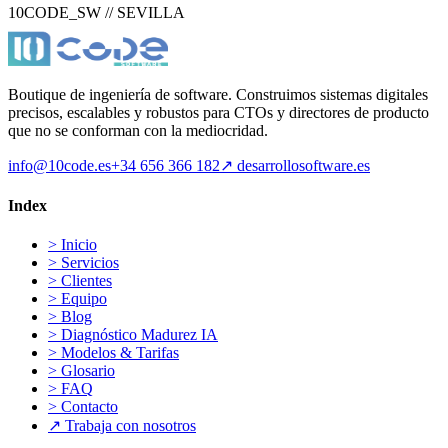
10CODE_SW // SEVILLA
Boutique de ingeniería de software. Construimos sistemas digitales
precisos, escalables y robustos para CTOs y directores de producto
que no se conforman con la mediocridad.
info@10code.es
+34 656 366 182
↗
desarrollosoftware.es
Index
>
Inicio
>
Servicios
>
Clientes
>
Equipo
>
Blog
>
Diagnóstico Madurez IA
>
Modelos & Tarifas
>
Glosario
>
FAQ
>
Contacto
↗
Trabaja con nosotros