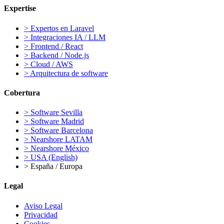
Expertise
>
Expertos en Laravel
>
Integraciones IA / LLM
>
Frontend / React
>
Backend / Node.js
>
Cloud / AWS
>
Arquitectura de software
Cobertura
>
Software Sevilla
>
Software Madrid
>
Software Barcelona
>
Nearshore LATAM
>
Nearshore México
>
USA (English)
>
España / Europa
Legal
Aviso Legal
Privacidad
Cookies