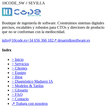
10CODE_SW // SEVILLA
Boutique de ingeniería de software. Construimos sistemas digitales
precisos, escalables y robustos para CTOs y directores de producto
que no se conforman con la mediocridad.
info@10code.es
+34 656 366 182
↗
desarrollosoftware.es
Index
>
Inicio
>
Servicios
>
Clientes
>
Equipo
>
Blog
>
Diagnóstico Madurez IA
>
Modelos & Tarifas
>
Glosario
>
FAQ
>
Contacto
↗
Trabaja con nosotros