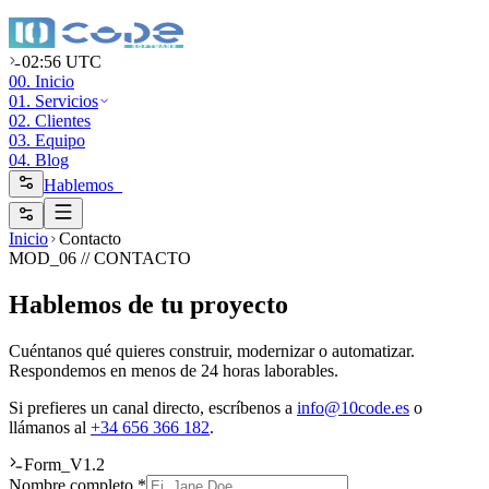
02:56 UTC
00. Inicio
01. Servicios
02. Clientes
03. Equipo
04. Blog
Hablemos_
Inicio
Contacto
MOD_06 // CONTACTO
Hablemos de tu proyecto
Cuéntanos qué quieres construir, modernizar o automatizar.
Respondemos en menos de 24 horas laborables.
Si prefieres un canal directo, escríbenos a
info@10code.es
o
llámanos al
+34 656 366 182
.
Form_V1.2
Nombre completo *