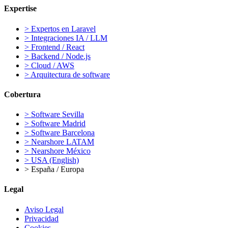
Expertise
>
Expertos en Laravel
>
Integraciones IA / LLM
>
Frontend / React
>
Backend / Node.js
>
Cloud / AWS
>
Arquitectura de software
Cobertura
>
Software Sevilla
>
Software Madrid
>
Software Barcelona
>
Nearshore LATAM
>
Nearshore México
>
USA (English)
>
España / Europa
Legal
Aviso Legal
Privacidad
Cookies