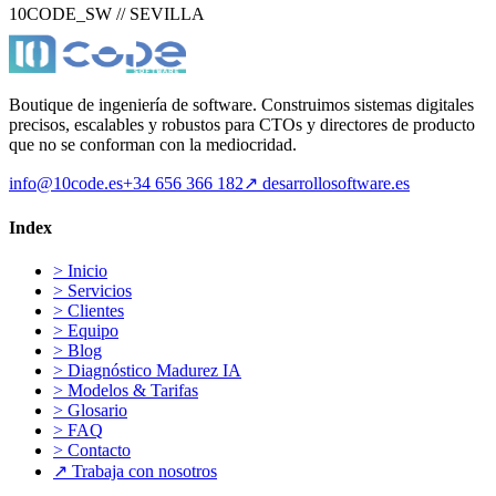
10CODE_SW // SEVILLA
Boutique de ingeniería de software. Construimos sistemas digitales
precisos, escalables y robustos para CTOs y directores de producto
que no se conforman con la mediocridad.
info@10code.es
+34 656 366 182
↗
desarrollosoftware.es
Index
>
Inicio
>
Servicios
>
Clientes
>
Equipo
>
Blog
>
Diagnóstico Madurez IA
>
Modelos & Tarifas
>
Glosario
>
FAQ
>
Contacto
↗
Trabaja con nosotros