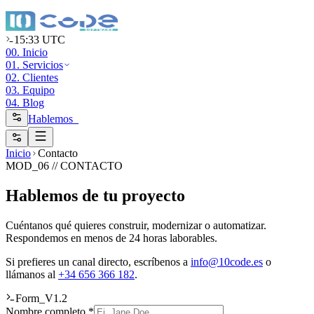
15:33 UTC
00. Inicio
01. Servicios
02. Clientes
03. Equipo
04. Blog
Hablemos_
Inicio
Contacto
MOD_06 // CONTACTO
Hablemos de tu proyecto
Cuéntanos qué quieres construir, modernizar o automatizar.
Respondemos en menos de 24 horas laborables.
Si prefieres un canal directo, escríbenos a
info@10code.es
o
llámanos al
+34 656 366 182
.
Form_V1.2
Nombre completo *