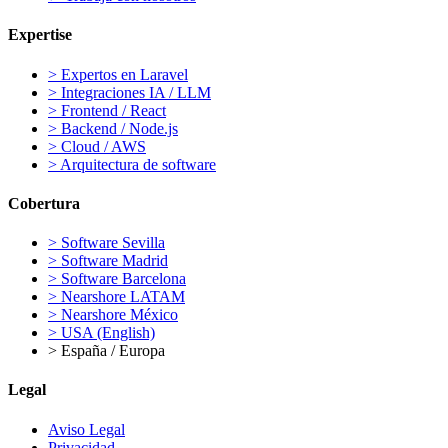
Expertise
>
Expertos en Laravel
>
Integraciones IA / LLM
>
Frontend / React
>
Backend / Node.js
>
Cloud / AWS
>
Arquitectura de software
Cobertura
>
Software Sevilla
>
Software Madrid
>
Software Barcelona
>
Nearshore LATAM
>
Nearshore México
>
USA (English)
>
España / Europa
Legal
Aviso Legal
Privacidad