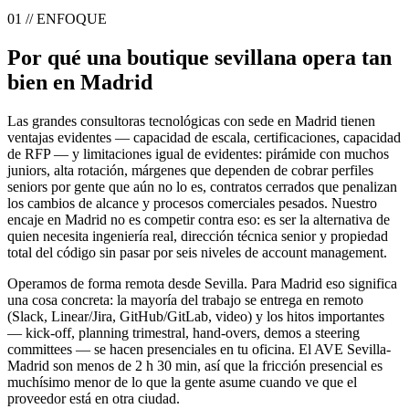
01 // ENFOQUE
Por qué una boutique sevillana opera tan
bien en Madrid
Las grandes consultoras tecnológicas con sede en Madrid tienen
ventajas evidentes — capacidad de escala, certificaciones, capacidad
de RFP — y limitaciones igual de evidentes: pirámide con muchos
juniors, alta rotación, márgenes que dependen de cobrar perfiles
seniors por gente que aún no lo es, contratos cerrados que penalizan
los cambios de alcance y procesos comerciales pesados. Nuestro
encaje en Madrid no es competir contra eso: es ser la alternativa de
quien necesita ingeniería real, dirección técnica senior y propiedad
total del código sin pasar por seis niveles de account management.
Operamos de forma remota desde Sevilla. Para Madrid eso significa
una cosa concreta: la mayoría del trabajo se entrega en remoto
(Slack, Linear/Jira, GitHub/GitLab, video) y los hitos importantes
— kick-off, planning trimestral, hand-overs, demos a steering
committees — se hacen presenciales en tu oficina. El AVE Sevilla-
Madrid son menos de 2 h 30 min, así que la fricción presencial es
muchísimo menor de lo que la gente asume cuando ve que el
proveedor está en otra ciudad.