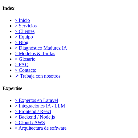
Index
>
Inicio
>
Servicios
>
Clientes
>
Equipo
>
Blog
>
Diagnóstico Madurez IA
>
Modelos & Tarifas
>
Glosario
>
FAQ
>
Contacto
↗
Trabaja con nosotros
Expertise
>
Expertos en Laravel
>
Integraciones IA / LLM
>
Frontend / React
>
Backend / Node.js
>
Cloud / AWS
>
Arquitectura de software