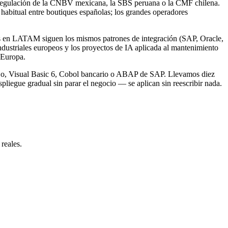
la regulación de la CNBV mexicana, la SBS peruana o la CMF chilena.
 habitual entre boutiques españolas; los grandes operadores
es en LATAM siguen los mismos patrones de integración (SAP, Oracle,
industriales europeos y los proyectos de IA aplicada al mantenimiento
 Europa.
ejo, Visual Basic 6, Cobol bancario o ABAP de SAP. Llevamos diez
spliegue gradual sin parar el negocio — se aplican sin reescribir nada.
reales.