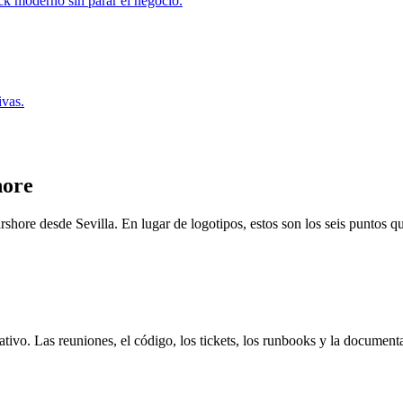
 moderno sin parar el negocio.
ivas.
hore
arshore desde Sevilla. En lugar de logotipos, estos son los seis puntos
tivo. Las reuniones, el código, los tickets, los runbooks y la document