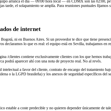
ipo arranca el día — 09:00 hora local — en CDMX son las 02:00, pero 
jas tarde, el solapamiento se amplía. Para reuniones puntuales fijamos
tados de internet
Bogotá, ni en Buenos Aires. Si un proveedor te dice que tiene presencia
s declaramos lo que es real: el equipo está en Sevilla, trabajamos en rem
ágina /clientes contiene exclusivamente clientes con los que hemos tra
rca podrá aparecer ahí con una nota de proyecto real. No al revés.
 intelectual a favor del cliente, contrato de encargo del tratamiento 
a o la LGPD brasileña) y los anexos de seguridad específicos del sect
co estable a coste predecible y no quieren depender únicamente de talen