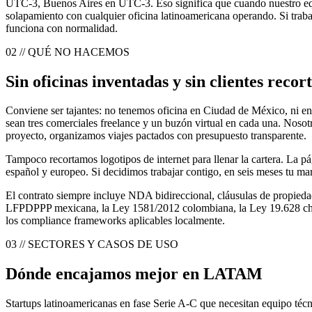
UTC-3, Buenos Aires en UTC-3. Eso significa que cuando nuestro equ
solapamiento con cualquier oficina latinoamericana operando. Si traba
funciona con normalidad.
02 // QUÉ NO HACEMOS
Sin oficinas inventadas y sin clientes recor
Conviene ser tajantes: no tenemos oficina en Ciudad de México, ni en 
sean tres comerciales freelance y un buzón virtual en cada una. Nosotro
proyecto, organizamos viajes pactados con presupuesto transparente.
Tampoco recortamos logotipos de internet para llenar la cartera. La p
español y europeo. Si decidimos trabajar contigo, en seis meses tu ma
El contrato siempre incluye NDA bidireccional, cláusulas de propiedad
LFPDPPP mexicana, la Ley 1581/2012 colombiana, la Ley 19.628 chilen
los compliance frameworks aplicables localmente.
03 // SECTORES Y CASOS DE USO
Dónde encajamos mejor en LATAM
Startups latinoamericanas en fase Serie A-C que necesitan equipo técni