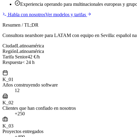
Experiencia operando para multinacionales europeas y grupo
Habla con nosotros
Ver modelos y tarifas
Resumen / TL;DR
Consultora nearshore para LATAM con equipo en Sevilla: español nat
Ciudad
Latinoamérica
Región
Latinoamérica
Tarifa Senior
42 €/h
Respuesta
< 24 h
K_01
Años construyendo software
12
K_02
Clientes que han confiado en nosotros
+250
K_03
Proyectos entregados
+400