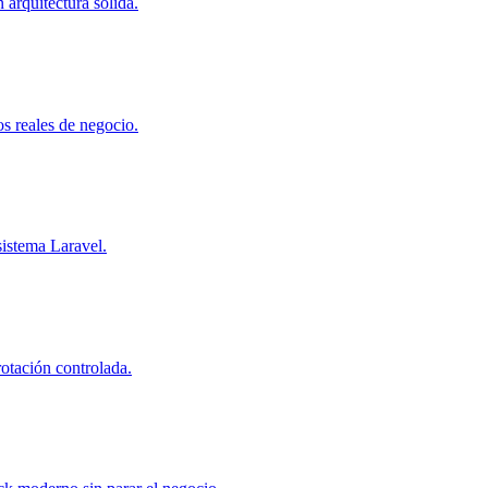
arquitectura sólida.
s reales de negocio.
sistema Laravel.
rotación controlada.