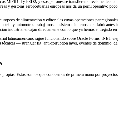
rcos MiFID II y PSD2, y esos patrones se transfieren directamente a 
reas y gestoras aeroportuarias europeas nos da un perfil operativo poco
europeos de alimentación y editoriales cuyas operaciones panregional
ustrial y automotriz: trabajamos en sistemas internos para fabricantes 
zación industrial encajan directamente con lo que ya hemos entregado en
sarial latinoamericano sigue funcionando sobre Oracle Forms, .NET vi
 técnicas — strangler fig, anti-corruption layer, eventos de dominio, de
a
as propias. Estos son los que conocemos de primera mano por proyectos 