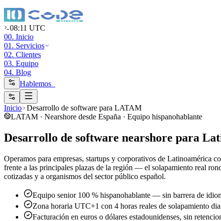
08:11 UTC
00. Inicio
01. Servicios
02. Clientes
03. Equipo
04. Blog
Hablemos_
Inicio
Desarrollo de software para LATAM
LATAM · Nearshore desde España · Equipo hispanohablante
Desarrollo de software nearshore para La
Operamos para empresas, startups y corporativos de Latinoamérica c
frente a las principales plazas de la región — el solapamiento real r
cotizadas y a organismos del sector público español.
Equipo senior 100 % hispanohablante — sin barrera de idiom
Zona horaria UTC+1 con 4 horas reales de solapamiento d
Facturación en euros o dólares estadounidenses, sin retencio