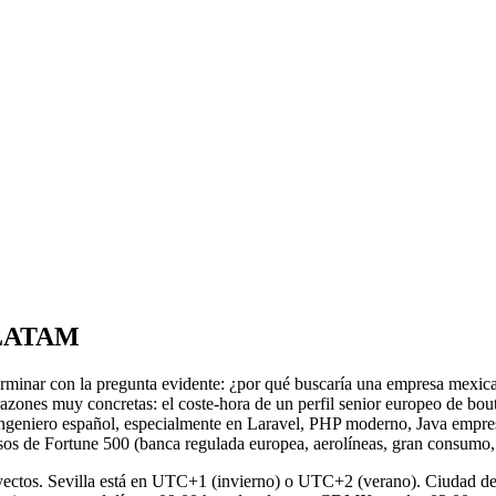
e LATAM
rminar con la pregunta evidente: ¿por qué buscaría una empresa mexic
zones muy concretas: el coste-hora de un perfil senior europeo de bou
o ingeniero español, especialmente en Laravel, PHP moderno, Java empres
esos de Fortune 500 (banca regulada europea, aerolíneas, gran consumo, 
 proyectos. Sevilla está en UTC+1 (invierno) o UTC+2 (verano). Ciuda