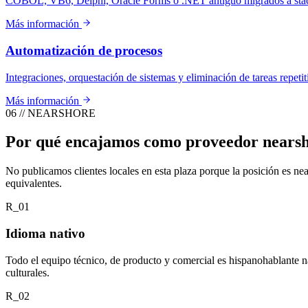
COBOL, VB6, Delphi, Oracle Forms o .NET antiguo migrados a stack
Más información
Automatización de procesos
Integraciones, orquestación de sistemas y eliminación de tareas repetit
Más información
06 // NEARSHORE
Por qué encajamos como proveedor nears
No publicamos clientes locales en esta plaza porque la posición es ne
equivalentes.
R_01
Idioma nativo
Todo el equipo técnico, de producto y comercial es hispanohablante na
culturales.
R_02