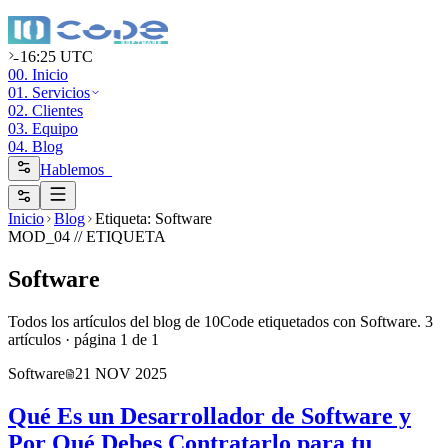
16:25 UTC
00. Inicio
01. Servicios
02. Clientes
03. Equipo
04. Blog
Hablemos_
Inicio
Blog
Etiqueta: Software
MOD_04 //
ETIQUETA
Software
Todos los artículos del blog de 10Code etiquetados con Software.
3
artículo
s
· página
1
de
1
Software
21 NOV 2025
Qué Es un Desarrollador de Software y
Por Qué Debes Contratarlo para tu