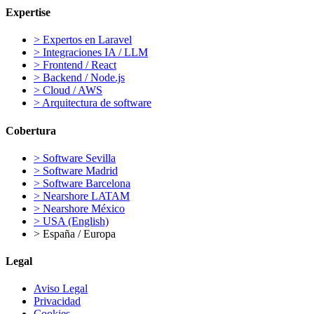
Expertise
>
Expertos en Laravel
>
Integraciones IA / LLM
>
Frontend / React
>
Backend / Node.js
>
Cloud / AWS
>
Arquitectura de software
Cobertura
>
Software Sevilla
>
Software Madrid
>
Software Barcelona
>
Nearshore LATAM
>
Nearshore México
>
USA (English)
>
España / Europa
Legal
Aviso Legal
Privacidad
Cookies