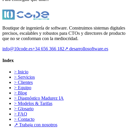
Boutique de ingeniería de software. Construimos sistemas digitales
precisos, escalables y robustos para CTOs y directores de producto
que no se conforman con la mediocridad.
info@10code.es
+34 656 366 182
↗
desarrollosoftware.es
Index
>
Inicio
>
Servicios
>
Clientes
>
Equipo
>
Blog
>
Diagnóstico Madurez IA
>
Modelos & Tarifas
>
Glosario
>
FAQ
>
Contacto
↗
Trabaja con nosotros