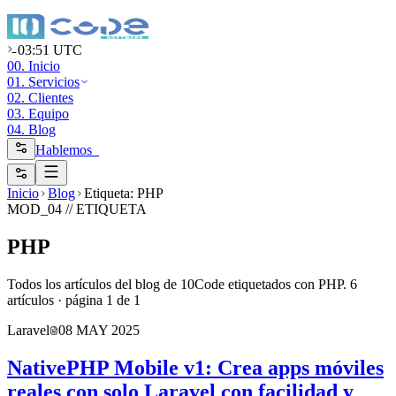
03:51 UTC
00. Inicio
01. Servicios
02. Clientes
03. Equipo
04. Blog
Hablemos_
Inicio
Blog
Etiqueta: PHP
MOD_04 //
ETIQUETA
PHP
Todos los artículos del blog de 10Code etiquetados con PHP.
6
artículo
s
· página
1
de
1
Laravel
08 MAY 2025
NativePHP Mobile v1: Crea apps móviles
reales con solo Laravel con facilidad y