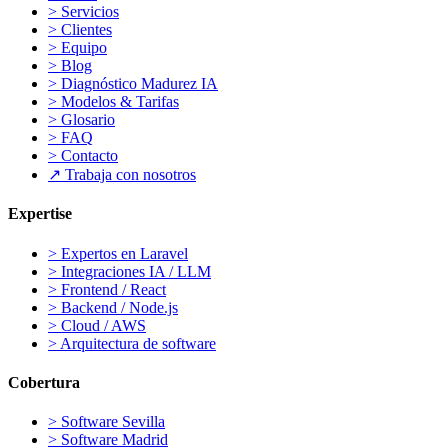
>
Servicios
>
Clientes
>
Equipo
>
Blog
>
Diagnóstico Madurez IA
>
Modelos & Tarifas
>
Glosario
>
FAQ
>
Contacto
↗
Trabaja con nosotros
Expertise
>
Expertos en Laravel
>
Integraciones IA / LLM
>
Frontend / React
>
Backend / Node.js
>
Cloud / AWS
>
Arquitectura de software
Cobertura
>
Software Sevilla
>
Software Madrid