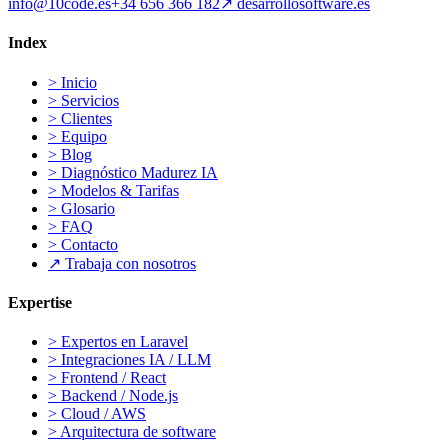
info@10code.es
+34 656 366 182
↗
desarrollosoftware.es
Index
>
Inicio
>
Servicios
>
Clientes
>
Equipo
>
Blog
>
Diagnóstico Madurez IA
>
Modelos & Tarifas
>
Glosario
>
FAQ
>
Contacto
↗
Trabaja con nosotros
Expertise
>
Expertos en Laravel
>
Integraciones IA / LLM
>
Frontend / React
>
Backend / Node.js
>
Cloud / AWS
>
Arquitectura de software