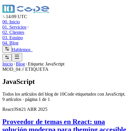
14:09 UTC
00. Inicio
01. Servicios
02. Clientes
03. Equipo
04. Blog
Hablemos_
Inicio
Blog
Etiqueta: JavaScript
MOD_04 //
ETIQUETA
JavaScript
Todos los artículos del blog de 10Code etiquetados con JavaScript.
9
artículo
s
· página
1
de
1
React/JS
21 ABR 2025
Proveedor de temas en React: una
solución moderna para theming accesible