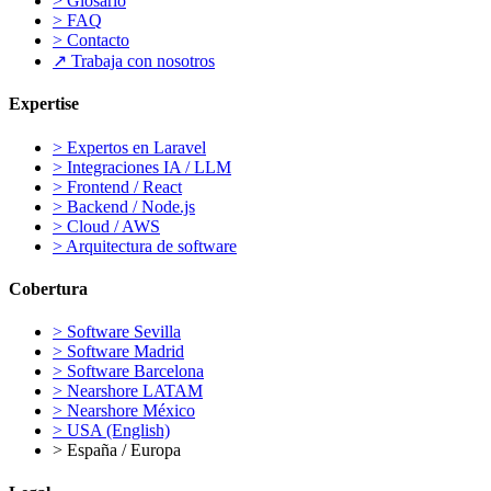
>
Glosario
>
FAQ
>
Contacto
↗
Trabaja con nosotros
Expertise
>
Expertos en Laravel
>
Integraciones IA / LLM
>
Frontend / React
>
Backend / Node.js
>
Cloud / AWS
>
Arquitectura de software
Cobertura
>
Software Sevilla
>
Software Madrid
>
Software Barcelona
>
Nearshore LATAM
>
Nearshore México
>
USA (English)
>
España / Europa