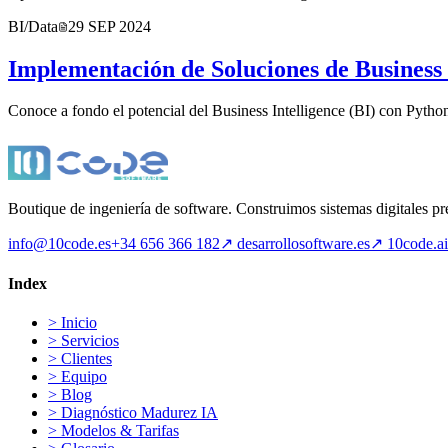
BI/Data
29 SEP 2024
Implementación de Soluciones de Business 
Conoce a fondo el potencial del Business Intelligence (BI) con Python.
Boutique de ingeniería de software. Construimos sistemas digitales p
info@10code.es
+34 656 366 182
↗
desarrollosoftware.es
↗
10code.ai
Index
>
Inicio
>
Servicios
>
Clientes
>
Equipo
>
Blog
>
Diagnóstico Madurez IA
>
Modelos & Tarifas