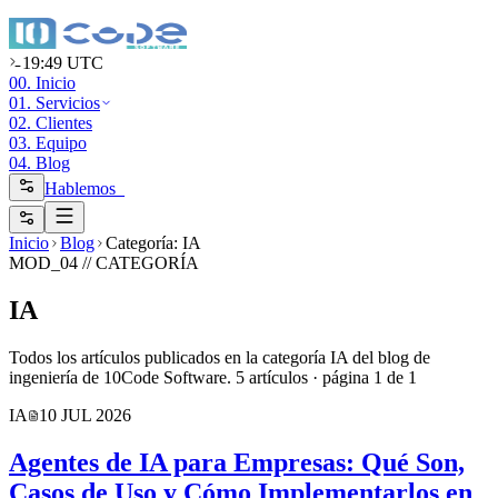
19:49 UTC
00. Inicio
01. Servicios
02. Clientes
03. Equipo
04. Blog
Hablemos_
Inicio
Blog
Categoría: IA
MOD_04 //
CATEGORÍA
IA
Todos los artículos publicados en la categoría IA del blog de
ingeniería de 10Code Software.
5
artículo
s
· página
1
de
1
IA
10 JUL 2026
Agentes de IA para Empresas: Qué Son,
Casos de Uso y Cómo Implementarlos en