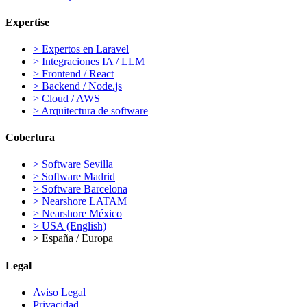
Expertise
>
Expertos en Laravel
>
Integraciones IA / LLM
>
Frontend / React
>
Backend / Node.js
>
Cloud / AWS
>
Arquitectura de software
Cobertura
>
Software Sevilla
>
Software Madrid
>
Software Barcelona
>
Nearshore LATAM
>
Nearshore México
>
USA (English)
>
España / Europa
Legal
Aviso Legal
Privacidad