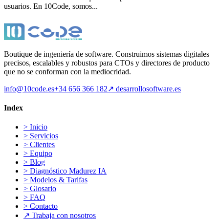
usuarios. En 10Code, somos...
Boutique de ingeniería de software. Construimos sistemas digitales
precisos, escalables y robustos para CTOs y directores de producto
que no se conforman con la mediocridad.
info@10code.es
+34 656 366 182
↗
desarrollosoftware.es
Index
>
Inicio
>
Servicios
>
Clientes
>
Equipo
>
Blog
>
Diagnóstico Madurez IA
>
Modelos & Tarifas
>
Glosario
>
FAQ
>
Contacto
↗
Trabaja con nosotros